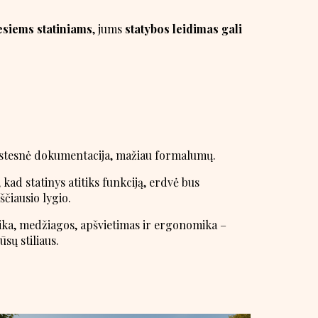
esiems statiniams
, jums
statybos leidimas gali
rastesnė dokumentacija, mažiau formalumų.
kad statinys atitiks funkciją, erdvė bus
ščiausio lygio.
ika, medžiagos, apšvietimas ir ergonomika –
sų stiliaus.