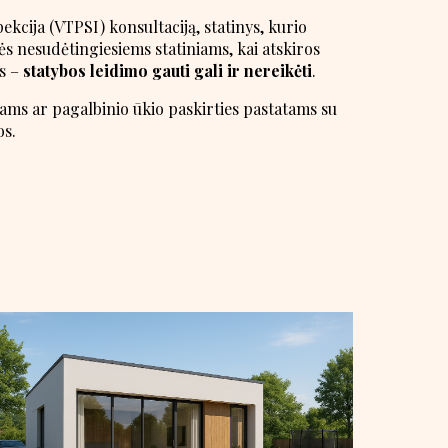
ekcija (VTPSI) konsultaciją, statinys, kurio
ės nesudėtingiesiems statiniams, kai atskiros
os –
statybos leidimo gauti gali ir nereikėti
.
ms ar pagalbinio ūkio paskirties pastatams su
os.