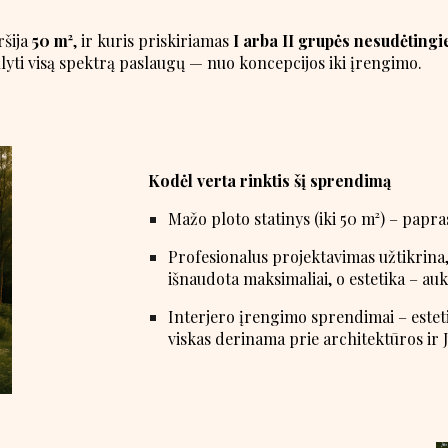
ršija
50 m²
, ir kuris priskiriamas
I arba II grupės nesudėtingi
lyti visą spektrą paslaugų — nuo koncepcijos iki įrengimo.
Kodėl verta rinktis šį sprendimą
Mažo ploto statinys (iki 50 m²) – pap
Profesionalus projektavimas užtikrina, 
išnaudota maksimaliai, o estetika – auk
Interjero įrengimo sprendimai – estet
viskas derinama prie architektūros ir Jū