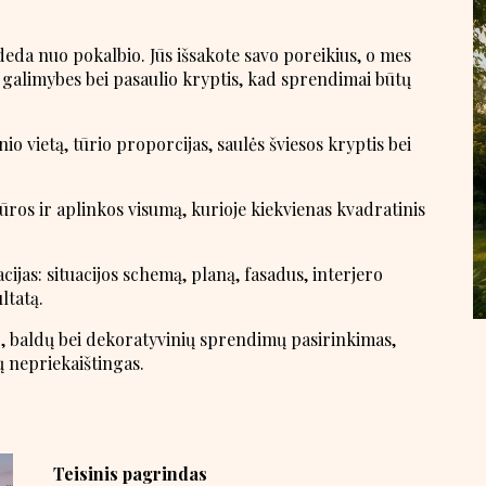
deda nuo pokalbio. Jūs išsakote savo poreikius, o mes
 galimybes bei pasaulio kryptis, kad sprendimai būtų
o vietą, tūrio proporcijas, saulės šviesos kryptis bei
ros ir aplinkos visumą, kurioje kiekvienas kvadratinis
cijas: situacijos schemą, planą, fasadus, interjero
ltatą.
, baldų bei dekoratyvinių sprendimų pasirinkimas,
 nepriekaištingas.
Teisinis pagrindas