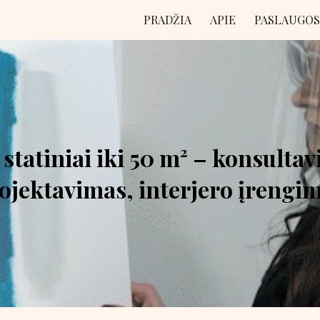
PRADŽIA
APIE
PASLAUGOS
ip to main content
Skip to navigat
statiniai iki 50 m² – konsulta
ojektavimas, interjero įrengi