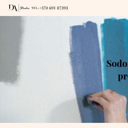
Sk
Sodo 
pr