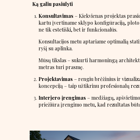
Ką galiu pasiūlyti
Konsultavimas
–
Kiekvienas projektas prasi
kartu įvertiname sklypo konfigūraciją, ploto
ne tik estetiški, bet ir funkcionalūs.
Konsultacijos metu aptariame optimalią statini
ryšį su aplinka.
Mūsų tikslas – sukurti harmoningą architektū
metras turi prasmę.
Projektavimas
– rengiu brėžinius ir vizualiza
koncepciją – taip užtikrinu profesionalų rezu
Interjero įrengimas
– medžiagų, apšvietimo
priežiūra įrengimo metu, kad rezultatas būtų