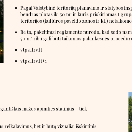
Pagal Valstybinė teritorijų planavimo ir statybos insp
bendras plotas iki 50 m² ir kuris priskiriamas I grup
teritorijos (kultūros paveldo zonos ir kt.) netaikom
Be to, pakeitimai reglamente nurodo, kad sodo nama
50 m² ribu gali būti taikomos palankesnės procedūr
vtpsi.lrv.lt
vtpsi.lrv.lt+1
gantiškus mažos apimties statinius – tiek
s reikalavimus, bet ir būtų vizualiai išskirtinis –