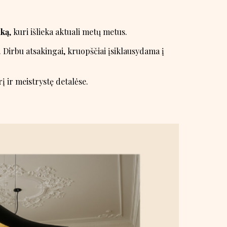
iką
, kuri išlieka aktuali metų metus.
Dirbu atsakingai, kruopščiai įsiklausydama į
į ir meistrystę detalėse.