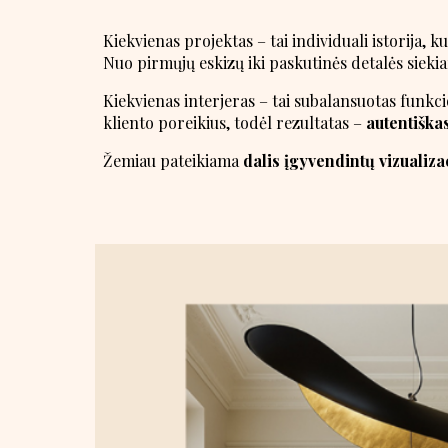
Kiekvienas projektas – tai individuali istorija, k
Nuo pirmųjų eskizų iki paskutinės detalės siek
Kiekvienas interjeras – tai subalansuotas funk
kliento poreikius, todėl rezultatas –
autentiškas
Žemiau pateikiama
dalis įgyvendintų vizualiza