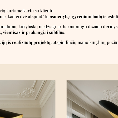
urią kuriame kartu su klientu.
iame, kad erdvė atspindėtų
asmenybę, gyvenimo būdą ir estet
cionalumo, kokybiškų medžiagų ir harmoningo dizaino derinys. 
, vientisas ir prabangiai subtilus
.
cijų
iš
realizuotų projektų
, atspindinčių mano kūrybinį požiūr